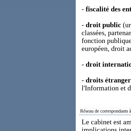
-
fiscalité des en
-
droit public
(ur
classées, partena
fonction publique
européen, droit a
-
droit internati
-
droits étranger
l'Information et
Réseau de correspondants à 
Le cabinet est am
implications inte