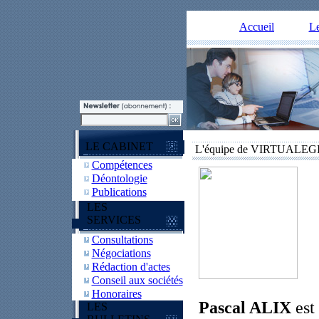
Accueil
Le
LE CABINET
L'équipe de VIRTUALEG
Compétences
Déontologie
Publications
LES
SERVICES
Consultations
Négociations
Rédaction d'actes
Conseil aux sociétés
Honoraires
Pascal ALIX
est 
LES