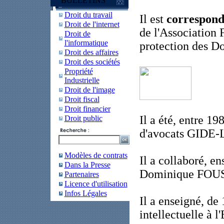
BULLETINS
Droit du travail
Il est
corresponda
Droit de l'internet
de l'Association 
Droit de
l'informatique
protection des D
Droit des affaires
Droit des sociétés
Propriété
Industrielle
Droit de l'image
Droit fiscal
Droit financier
Il a été, entre 19
Droit public
d'avocats GID
Modèles de contrats
Il a collaboré, e
Dans la Presse
Dominique FOUSS
Partenaires
Licence d'utilisation
Infos Légales
Il a enseigné, de 
intellectuelle à