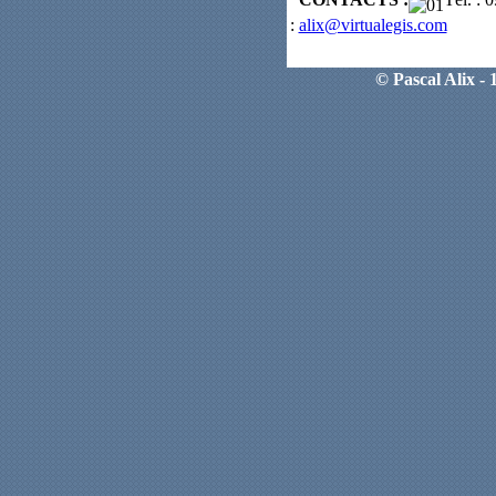
:
alix@virtualegis.com
© Pascal Alix - 