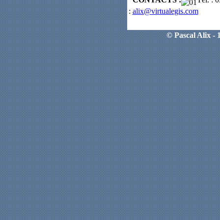
:
alix@virtualegis.com
© Pascal Alix - 