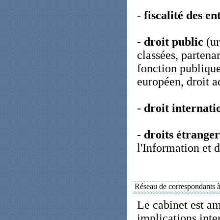
-
fiscalité des en
-
droit public
(ur
classées, partena
fonction publique
européen, droit a
-
droit internati
-
droits étranger
l'Information et
Réseau de correspondants à 
Le cabinet est am
implications inte