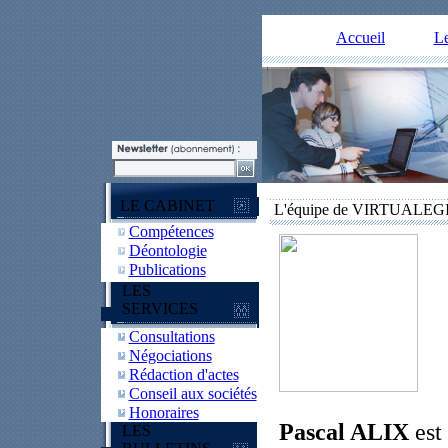
Accueil
Le
LE CABINET
L'équipe de VIRTUALEG
Compétences
Déontologie
Publications
LES
SERVICES
Consultations
Négociations
Rédaction d'actes
Conseil aux sociétés
Honoraires
Pascal ALIX
est 
LES