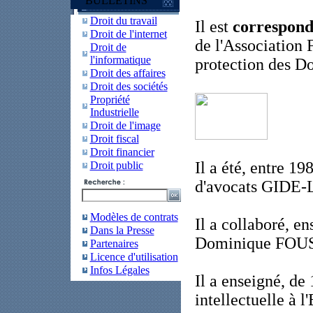
BULLETINS
Droit du travail
Il est
corresponda
Droit de l'internet
de l'Association 
Droit de
l'informatique
protection des D
Droit des affaires
Droit des sociétés
Propriété
Industrielle
Droit de l'image
Droit fiscal
Droit financier
Il a été, entre 19
Droit public
d'avocats GID
Modèles de contrats
Il a collaboré, e
Dans la Presse
Dominique FOUSS
Partenaires
Licence d'utilisation
Infos Légales
Il a enseigné, de 
intellectuelle à