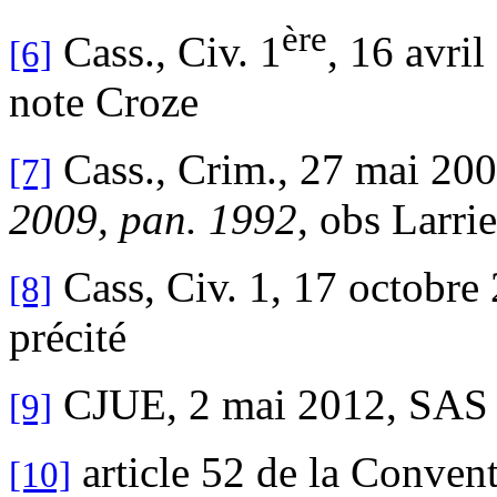
ère
Cass., Civ. 1
, 16 avri
[6]
note Croze
Cass., Crim., 27 mai 20
[7]
2009, pan. 1992
, obs Larri
Cass, Civ. 1, 17 octobre
[8]
précité
CJUE, 2 mai 2012, SAS 
[9]
article 52 de la Conven
[10]